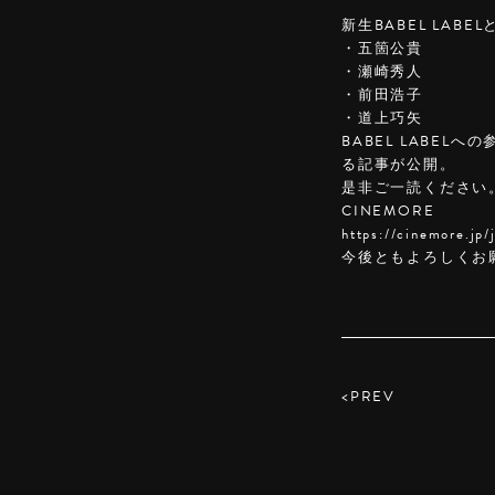
新生BABEL LA
・五箇公貴
・瀬崎秀人
・前田浩子
・道上巧矢
BABEL LABE
る記事が公開。
是非ご一読ください
CINEMORE
https://cinemore.jp/
今後ともよろしくお
<PREV