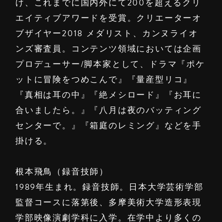
け、これまでに国内外にて200を超えるクリ
エイティブアワードを受賞。クリエーターオ
ブザイヤー2018 メダリスト、カンヌライオ
ンズ審査員。コンテンツ領域においては企画
プロデューサー/脚本家として、ドラマ『ポケ
ットに冒険をつめこんで』『量産型リコ』
『真相は耳の中』『絶メシロード』『お耳に
合いましたら。』『八月は夜のバッティング
センターで。』『箱庭のレミング』などを手
掛ける。
根本飛鳥（録音技師）
1989年生まれ。録音技師。日本大学芸術学部
監督コースに落第後、多摩美術大学造形表現
学部映像演劇学科に入学。在学中より多くの