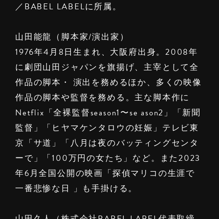
／BABEL LABELに所属。
山田能龍（脚本家/演出家）
1976年4月8日生まれ、大阪府出身。2008年
に劇団山田ジャパンを旗揚げ、主宰として全
作品の脚本・ 演出を務めるほか、多くの映像
作品の脚本や監督を務める。主な脚本作に
Netflix「全裸監督season1〜se ason2」「新聞
監督」「ヒヤマケンタロウの妊娠」テレビ東
京「サ道」「八月は夜のバッティングセンタ
ーで」「100万円の女たち」など。また2023
年6月全国公開の映画「探偵マリコの生涯で
一番悲惨な日 」も手掛ける。
山田久人（株式会社BABEL LABEL代表取締