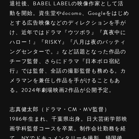
退社後、BABEL LABELの映像作家として活
動を開始。資生堂やdocomo、Googleをはじめ
とする広告映像などのディレクションを手が
け、近年ではドラマ『ウツボラ』『真夜中に
ハロー！』『RISKY』『八月は夜のバッティ
ングセンターで。』など話題となった作品の
チーフ監督、さらにドラマ『日本ボロ宿紀
行』では監督、全話の撮影監督も務める。カ
メラマンを兼任し作品を手がけることもあ
る。2024年劇場映画2作品が公開予定。
志真健太郎（ドラマ・CM・MV監督）
1986年生まれ、千葉県出身。日大芸術学部映
画学科監督コースを卒業。制作会社勤務を経
て、NYでドキュメンタリーを撮影。帰国後、