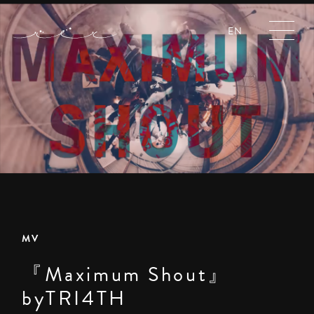
EN
MV
『Maximum Shout』
byTRI4TH