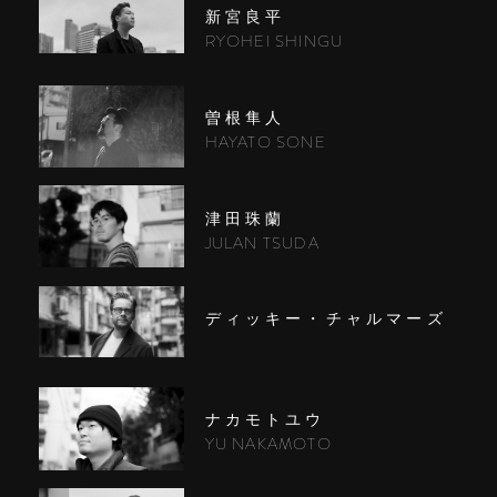
新宮良平
RYOHEI SHINGU
曽根隼人
HAYATO SONE
津田珠蘭
JULAN TSUDA
ディッキー・チャルマーズ
ナカモトユウ
YU NAKAMOTO