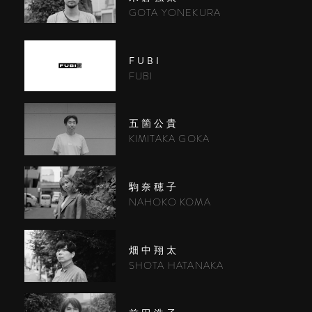
GOTA YONEKURA
FUBI
FUBI
五箇公貴
KIMITAKA GOKA
駒奈穂子
NAHOKO KOMA
畑中翔太
SHOTA HATANAKA