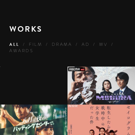
WORKS
ALL
FILM
DRAMA
AD
MV
AWARDS