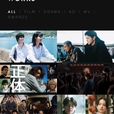
ALL
FILM
DRAMA
AD
MV
AWARDS