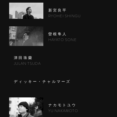
新宮良平
RYOHEI SHINGU
曽根隼人
HAYATO SONE
津田珠蘭
JULAN TSUDA
ディッキー・チャルマーズ
ナカモトユウ
YU NAKAMOTO